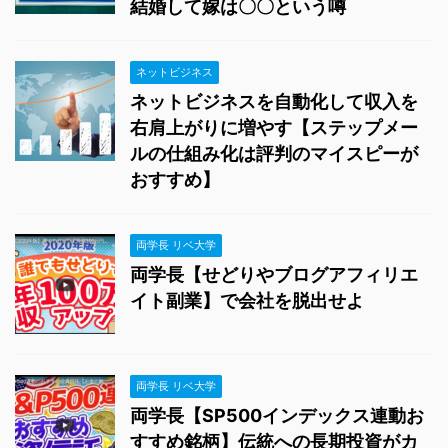
結婚して嫁は〇〇という噂
ネットビジネス
ネットビジネスを自動化して収入を
右肩上がりに増やす【ステップメー
ルの仕組み化は評判のマイスピーが
おすすめ】
両学長 リベ大学
両学長【せどりやブログアフィリエ
イト副業】で会社を脱出せよ
両学長 リベ大学
両学長【SP500インデックス連動お
すすめ銘柄】伝統への長期投資がカ