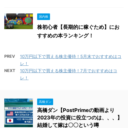
国内株
株初心者【長期的に稼ぐため】にお
すすめの本ランキング！
PREV
10万円以下で買える株主優待！5月末でおすすめはコ
レ！
NEXT
10万円以下で買える株主優待！7月でおすすめはコ
レ！
高橋ダン
高橋ダン【PostPrimeの動画より
2023年の投資に役立つのは、、、】
結婚して嫁は〇〇という噂