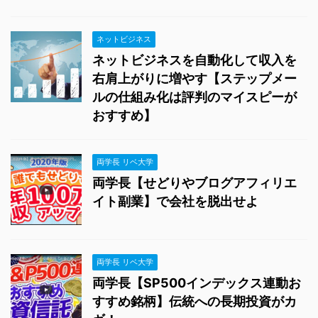
ネットビジネス
ネットビジネスを自動化して収入を
右肩上がりに増やす【ステップメー
ルの仕組み化は評判のマイスピーが
おすすめ】
両学長 リベ大学
両学長【せどりやブログアフィリエ
イト副業】で会社を脱出せよ
両学長 リベ大学
両学長【SP500インデックス連動お
すすめ銘柄】伝統への長期投資がカ