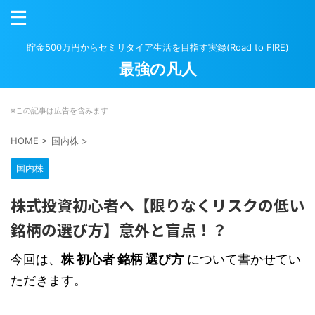
貯金500万円からセミリタイア生活を目指す実録(Road to FIRE)
最強の凡人
※この記事は広告を含みます
HOME
>
国内株
>
国内株
株式投資初心者へ【限りなくリスクの低い
銘柄の選び方】意外と盲点！？
今回は、
株 初心者 銘柄 選び方
について書かせてい
ただきます。