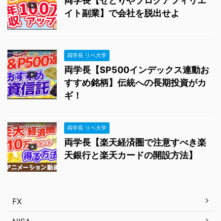
両学長【せどりやブログアフィリエ
イト副業】で会社を脱出せよ
両学長 リベ大学
両学長【SP500インデックス連動お
すすめ銘柄】伝統への長期投資がカ
ギ！
両学長 リベ大学
両学長【楽天経済圏で注意すべき楽
天銀行と楽天カードの開設方法】
FX