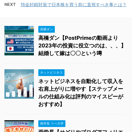
NEXT
預金封鎖対策で日本株を買う前に直視すべき事とは？
高橋ダン
高橋ダン【PostPrimeの動画より
2023年の投資に役立つのは、、、】
結婚して嫁は〇〇という噂
ネットビジネス
ネットビジネスを自動化して収入を
右肩上がりに増やす【ステップメー
ルの仕組み化は評判のマイスピーが
おすすめ】
両学長 リベ大学