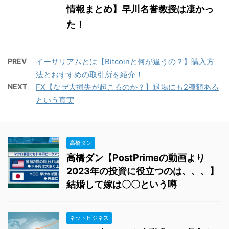
情報まとめ】早川名誉教授は凄かっ
た！
PREV
イーサリアムとは【Bitcoinと何が違うの？】購入方
法とおすすめの取引所を紹介！
NEXT
FX【なぜ大損失が起こるのか？】退場にも2種類ある
という真実
高橋ダン
高橋ダン【PostPrimeの動画より
2023年の投資に役立つのは、、、】
結婚して嫁は〇〇という噂
ネットビジネス