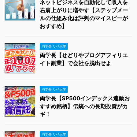
ネットビジネスを自動化して収入を
右肩上がりに増やす【ステップメー
ルの仕組み化は評判のマイスピーが
おすすめ】
両学長 リベ大学
両学長【せどりやブログアフィリエ
イト副業】で会社を脱出せよ
両学長 リベ大学
両学長【SP500インデックス連動お
すすめ銘柄】伝統への長期投資がカ
ギ！
両学長 リベ大学