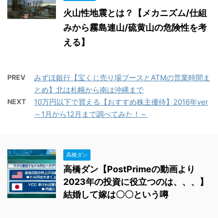
火山性地震とは？【メカニズム/仕組
みから霧島連山/硫黄山の危険性を考
える】
PREV
みずほ銀行【宝くじ売り場ブースとATMの営業時間ま
とめ】北は札幌から南は沖縄まで
NEXT
10万円以下で買える【おすすめ株主優待】2016年ver
～1月から12月まで調べてみた！～
高橋ダン
高橋ダン【PostPrimeの動画より
2023年の投資に役立つのは、、、】
結婚して嫁は〇〇という噂