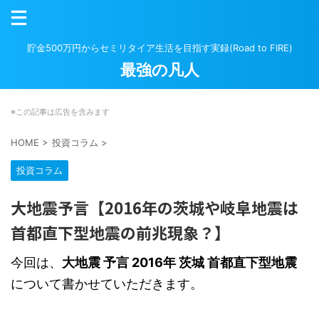
貯金500万円からセミリタイア生活を目指す実録(Road to FIRE)
最強の凡人
※この記事は広告を含みます
HOME
>
投資コラム
>
投資コラム
大地震予言【2016年の茨城や岐阜地震は
首都直下型地震の前兆現象？】
今回は、
大地震 予言 2016年 茨城 首都直下型地震
について書かせていただきます。