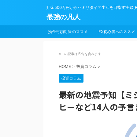
貯金500万円からセミリタイア生活を目指す実録(Road 
最強の凡人
預金封鎖対策のススメ
FX初心者へのススメ
※この記事は広告を含みます
HOME
>
投資コラム
>
投資コラム
最新の地震予知【ミ
ヒーなど14人の予言