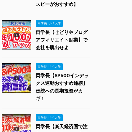
スピーがおすすめ】
両学長 リベ大学
両学長【せどりやブログ
アフィリエイト副業】で
会社を脱出せよ
両学長 リベ大学
両学長【SP500インデッ
クス連動おすすめ銘柄】
伝統への長期投資がカ
ギ！
両学長 リベ大学
両学長【楽天経済圏で注