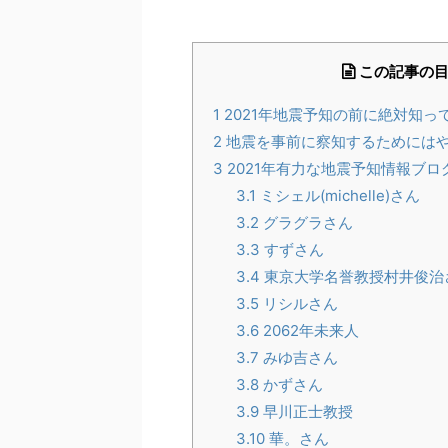
この記事の
1
2021年地震予知の前に絶対知
2
地震を事前に察知するためには
3
2021年有力な地震予知情報ブロ
3.1
ミシェル(michelle)さん
3.2
グラグラさん
3.3
すずさん
3.4
東京大学名誉教授村井俊治
3.5
リシルさん
3.6
2062年未来人
3.7
みゆ吉さん
3.8
かずさん
3.9
早川正士教授
3.10
華。さん