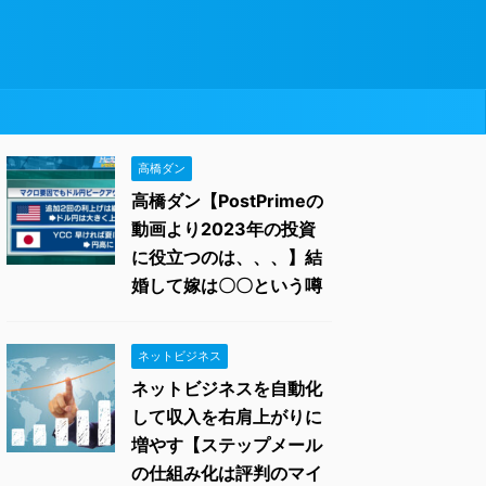
高橋ダン
高橋ダン【PostPrimeの
動画より2023年の投資
に役立つのは、、、】結
婚して嫁は〇〇という噂
ネットビジネス
ネットビジネスを自動化
して収入を右肩上がりに
増やす【ステップメール
の仕組み化は評判のマイ