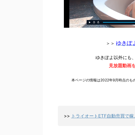
ゆきぽ
＞＞
ゆきぽよ以外にも
見放題動画を
本ページの情報は2022年9月時点の
>>
トライオートETF自動売買で稼