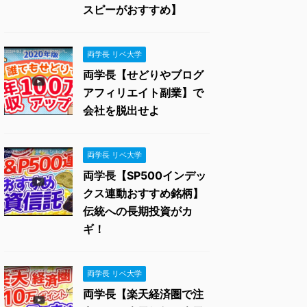
スピーがおすすめ】
両学長 リベ大学
両学長【せどりやブログ
アフィリエイト副業】で
会社を脱出せよ
両学長 リベ大学
両学長【SP500インデッ
クス連動おすすめ銘柄】
伝統への長期投資がカ
ギ！
両学長 リベ大学
両学長【楽天経済圏で注