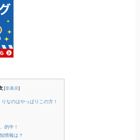
次
[
非表示
]
くりなのはやっぱりこの方！
、的中！
予知情報は？