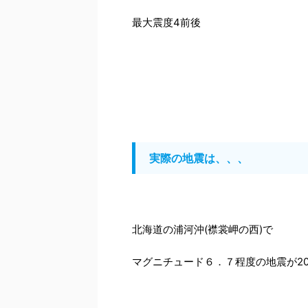
最大震度4前後
実際の地震は、、、
北海道の浦河沖(襟裳岬の西)で
マグニチュード６．７程度の地震が20