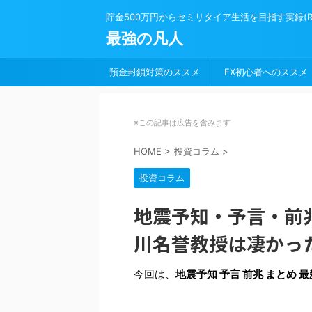
貯金500万円からセミリタイア生活を目指す実録(Road 
最強の凡人
預金封鎖対策のススメ
FX初心者へのススメ
※この記事は広告を含みます
HOME
>
投資コラム
>
投資コラム
地震予知・予言・前兆
川名誉教授は凄かっ
今回は、
地震予知 予言 前兆 まとめ 最新