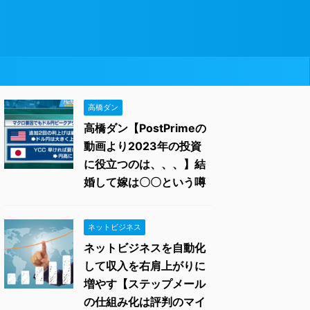
高橋ダン
高橋ダン【PostPrimeの
動画より2023年の投資
に役立つのは、、、】結
婚して嫁は〇〇という噂
ネットビジネス
ネットビジネスを自動化
して収入を右肩上がりに
増やす【ステップメール
の仕組み化は評判のマイ