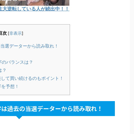
生大逆転している人が続出中！！
目次
[
非表示
]
当選データーから読み取れ！
字のバランスは？
は？
続して買い続けるのもポイント！
字を予想！
字は過去の当選データーから読み取れ！