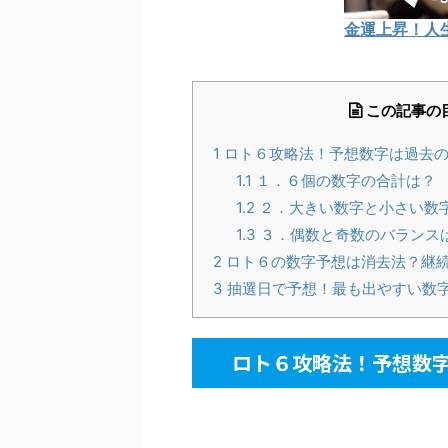
金運上昇！人
この記事の
1
ロト６攻略法！予想数字は過去の
1.1
１．６個の数字の合計は？
1.2
２．大きい数字と小さい数
1.3
３．偶数と奇数のバランス
2
ロト６の数字予想は消去法？継
3
抽選日で予想！最も出やすい数
ロト６攻略法！予想数