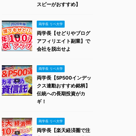
スピーがおすすめ】
両学長 リベ大学
両学長【せどりやブログ
アフィリエイト副業】で
会社を脱出せよ
両学長 リベ大学
両学長【SP500インデッ
クス連動おすすめ銘柄】
伝統への長期投資がカ
ギ！
両学長 リベ大学
両学長【楽天経済圏で注