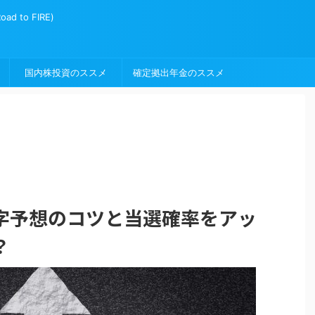
to FIRE)
国内株投資のススメ
確定拠出年金のススメ
字予想のコツと当選確率をアッ
？