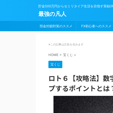
貯金500万円からセミリタイア生活を目指す実録(Road 
最強の凡人
預金封鎖対策のススメ
FX初心者へのススメ
※この記事は広告を含みます
HOME
>
宝くじ
>
宝くじ
ロト６【攻略法】数
プするポイントとは