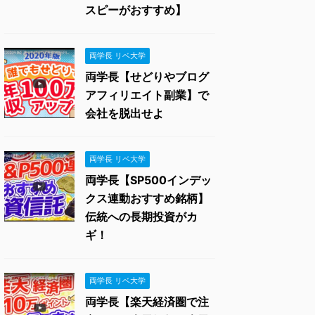
スピーがおすすめ】
両学長 リベ大学
両学長【せどりやブログ
アフィリエイト副業】で
会社を脱出せよ
両学長 リベ大学
両学長【SP500インデッ
クス連動おすすめ銘柄】
伝統への長期投資がカ
ギ！
両学長 リベ大学
両学長【楽天経済圏で注