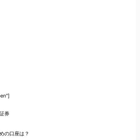
en"]
証券
めの口座は？