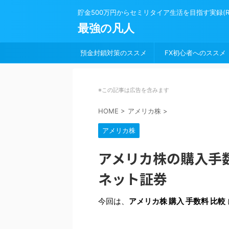
貯金500万円からセミリタイア生活を目指す実録(Road 
最強の凡人
預金封鎖対策のススメ
FX初心者へのススメ
※この記事は広告を含みます
HOME
>
アメリカ株
>
アメリカ株
アメリカ株の購入手
ネット証券
今回は、
アメリカ株 購入 手数料 比較