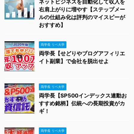
ネットビジネスを自動化して収入を
右肩上がりに増やす【ステップメー
ルの仕組み化は評判のマイスピーが
おすすめ】
両学長 リベ大学
両学長【せどりやブログアフィリエ
イト副業】で会社を脱出せよ
両学長 リベ大学
両学長【SP500インデックス連動お
すすめ銘柄】伝統への長期投資がカ
ギ！
両学長 リベ大学