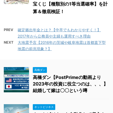
宝くじ【種類別の1等当選確率】を計
算＆徹底検証！
PREV
確定拠出年金とは？【中卒でもわかりやすく！】
2017年から公務員や主婦も運用すべき理由
NEXT
大地震予言【2016年の茨城や岐阜地震は首都直下型
地震の前兆現象？】
高橋ダン
高橋ダン【PostPrimeの動画より
2023年の投資に役立つのは、、、】
結婚して嫁は〇〇という噂
ネットビジネス