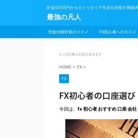
貯金500万円からセミリタイア生活を目指す実録(Road 
最強の凡人
預金封鎖対策のススメ
FX初心者へのススメ
※この記事は広告を含みます
HOME
>
FX
>
FX
FX初心者の口座選
今回は、
fx 初心者 おすすめ 口座 会社