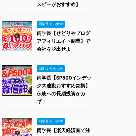
スピーがおすすめ】
両学長 リベ大学
両学長【せどりやブログ
アフィリエイト副業】で
会社を脱出せよ
両学長 リベ大学
両学長【SP500インデッ
クス連動おすすめ銘柄】
伝統への長期投資がカ
ギ！
両学長 リベ大学
両学長【楽天経済圏で注