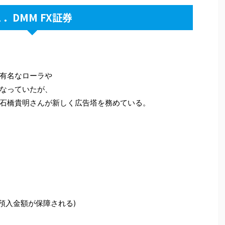
１．DMM FX証券
て有名なローラや
なっていたが、
石橋貴明さんが新しく広告塔を務めている。
預入金額が保障される)