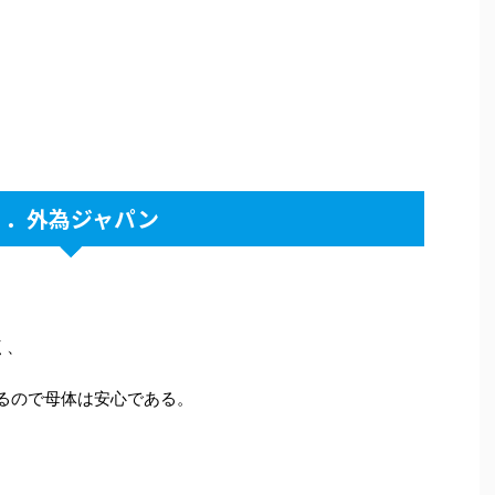
２．外為ジャパン
く、
いるので母体は安心である。